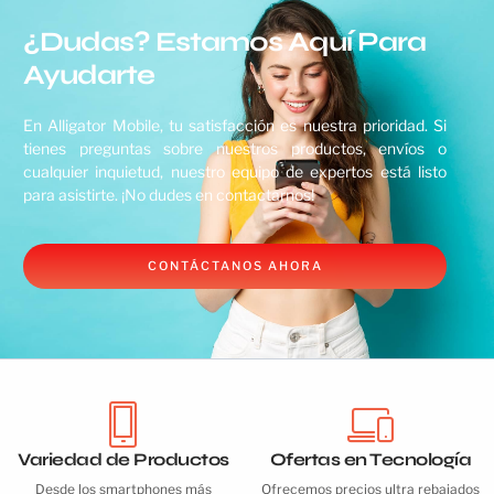
¿Dudas? Estamos Aquí Para
Ayudarte
En Alligator Mobile, tu satisfacción es nuestra prioridad. Si
tienes preguntas sobre nuestros productos, envíos o
cualquier inquietud, nuestro equipo de expertos está listo
para asistirte. ¡No dudes en contactarnos!
CONTÁCTANOS AHORA
Variedad de Productos
Ofertas en Tecnología
Desde los smartphones más
Ofrecemos precios ultra rebajados