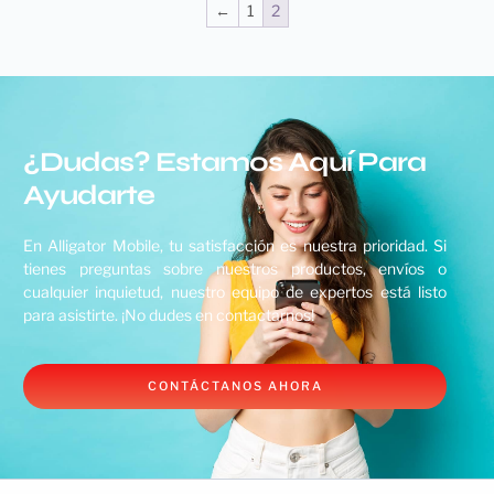
←
1
2
¿Dudas? Estamos Aquí Para
Ayudarte
En Alligator Mobile, tu satisfacción es nuestra prioridad. Si
tienes preguntas sobre nuestros productos, envíos o
cualquier inquietud, nuestro equipo de expertos está listo
para asistirte. ¡No dudes en contactarnos!
CONTÁCTANOS AHORA