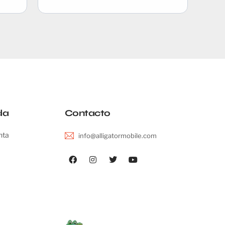
da
Contacto
nta
info@alligatormobile.com