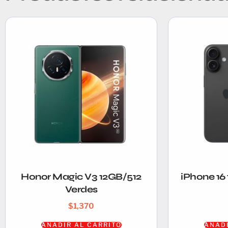
Honor Magic V3 12GB/512
iPhone 16
Verdes
$
1,370
AÑADIR AL CARRITO
AÑADI