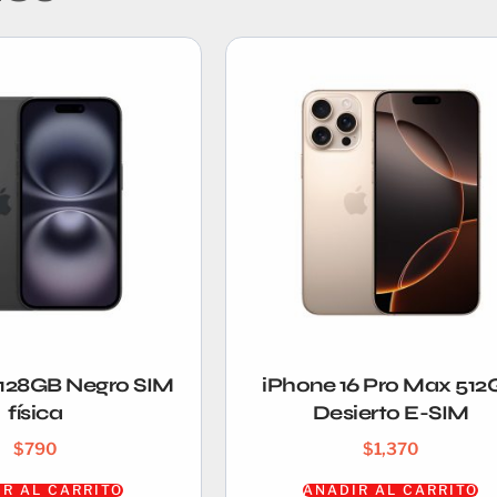
 128GB Negro SIM
iPhone 16 Pro Max 512
física
Desierto E-SIM
$
790
$
1,370
R AL CARRITO
AÑADIR AL CARRITO