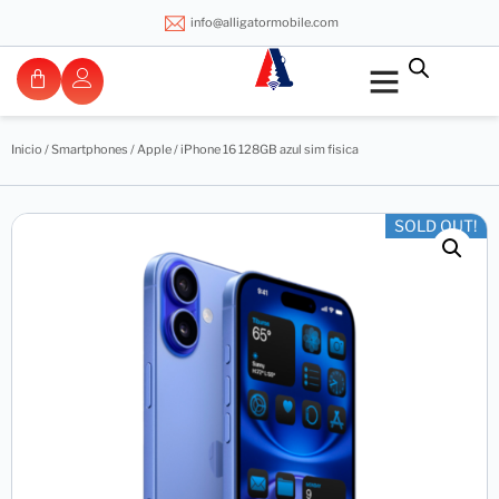
info@alligatormobile.com
Inicio
/
Smartphones
/
Apple
/ iPhone 16 128GB azul sim fisica
SOLD OUT!