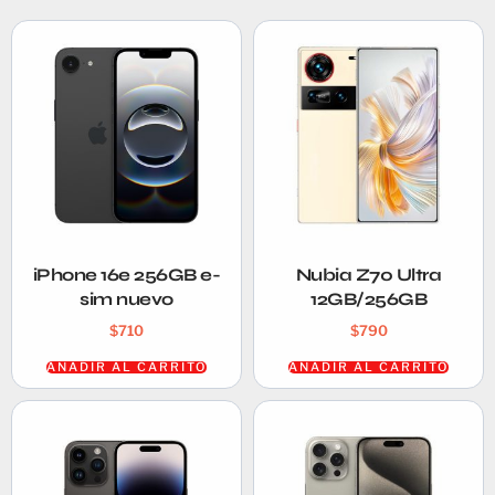
iPhone 16e 256GB e-
Nubia Z70 Ultra
sim nuevo
12GB/256GB
$
710
$
790
AÑADIR AL CARRITO
AÑADIR AL CARRITO