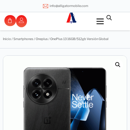
info@alligatormobile.com
Inicio
/
Smartphones
/
Oneplus
/ OnePlus 13 16GB/512gb Versión Global