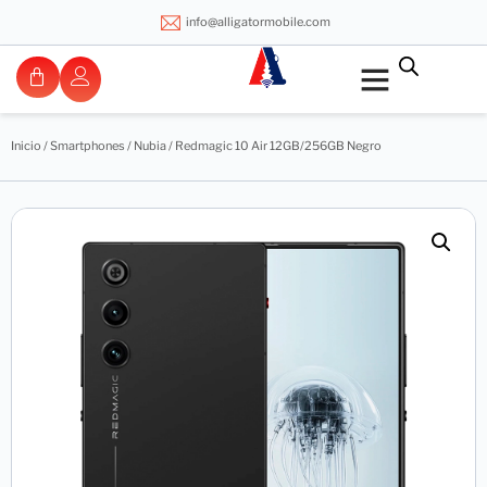
info@alligatormobile.com
Inicio
/
Smartphones
/
Nubia
/ Redmagic 10 Air 12GB/256GB Negro