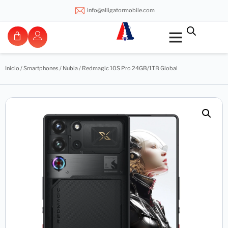
info@alligatormobile.com
Inicio
/
Smartphones
/
Nubia
/ Redmagic 10S Pro 24GB/1TB Global