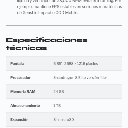
líquido y ventilador de 23,000 RPM evita el throttling. Por
ejemplo, mantiene FPS estables en sesiones maratónicas
de Genshin Impact o COD Mobile.
Especificaciones
técnicas
Pantalla
6.85″, 2688 × 1216 píxeles
Procesador
Snapdragon 8 Elite versión líder
Memoria RAM
24 GB
Almacenamiento
1 TB
Expansión
Sin microSD